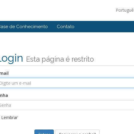
Portugu
Base de Conhecimento
Contato
Login
Esta página é restrito
mail
enha
Lembrar