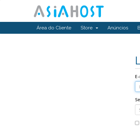
Área do Cliente
Store
Anúncios
E-
S