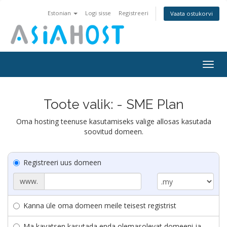
Estonian
Logi sisse
Registreeri
Vaata ostukorvi
Togg
navig
Toote valik: - SME Plan
Oma hosting teenuse kasutamiseks valige allosas kasutada
soovitud domeen.
Registreeri uus domeen
www.
Kanna üle oma domeen meile teisest registrist
Ma kavatsen kasutada enda olemasolevat domeeni ja