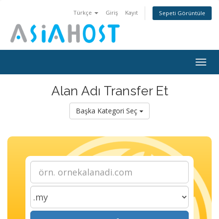
Türkçe
Giriş
Kayıt
Sepeti Görüntüle
Togg
navig
Alan Adı Transfer Et
Başka Kategori Seç